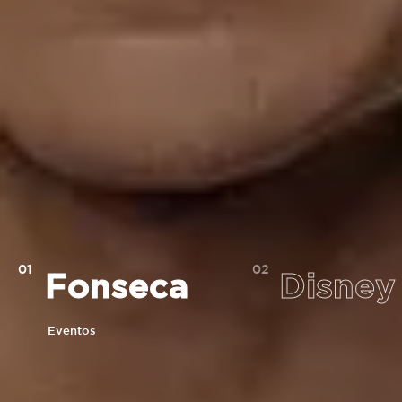
Fonseca
Disney
Eventos